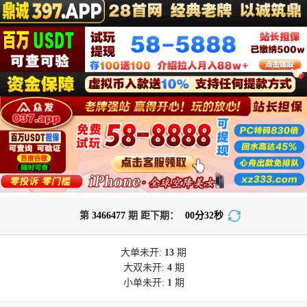
第
3466477
期 距下期：
00
分
32
秒
大单
未开:
13
期
大双
未开:
4
期
小单
未开:
1
期